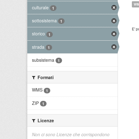
W
culturale
1
sottosistema
1
E' p
storico
1
strada
1
subsistema
1
Formati
WMS
1
ZIP
1
Licenze
Non ci sono Licenze che corrispondono