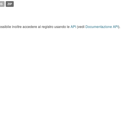
MS
ZIP
ossibile inoltre accedere al registro usando le
API
(vedi
Documentazione API
).