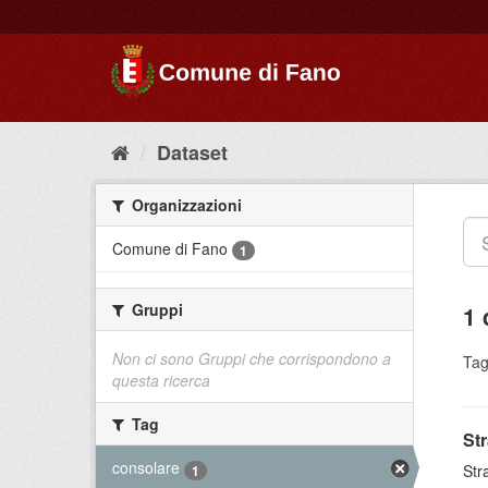
Dataset
Organizzazioni
Comune di Fano
1
Gruppi
1 
Non ci sono Gruppi che corrispondono a
Tag
questa ricerca
Tag
St
consolare
Str
1