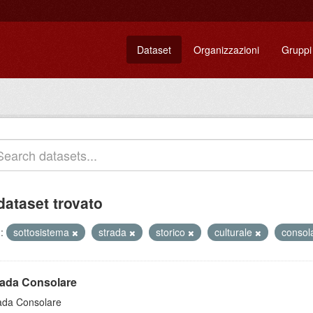
Dataset
Organizzazioni
Gruppi
dataset trovato
:
sottosistema
strada
storico
culturale
consol
rada Consolare
ada Consolare