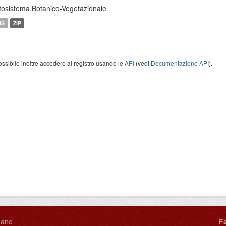
tosistema Botanico-Vegetazionale
MS
ZIP
ossibile inoltre accedere al registro usando le
API
(vedi
Documentazione API
).
Fano
F