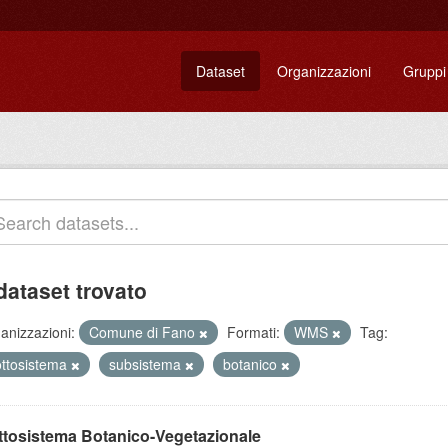
Dataset
Organizzazioni
Gruppi
dataset trovato
anizzazioni:
Comune di Fano
Formati:
WMS
Tag:
ottosistema
subsistema
botanico
ttosistema Botanico-Vegetazionale