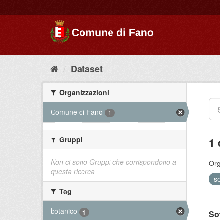
Dataset
Organizzazioni
Comune di Fano
1
Gruppi
1 
Non ci sono Gruppi che corrispondono a
Org
questa ricerca
s
Tag
botanico
1
So