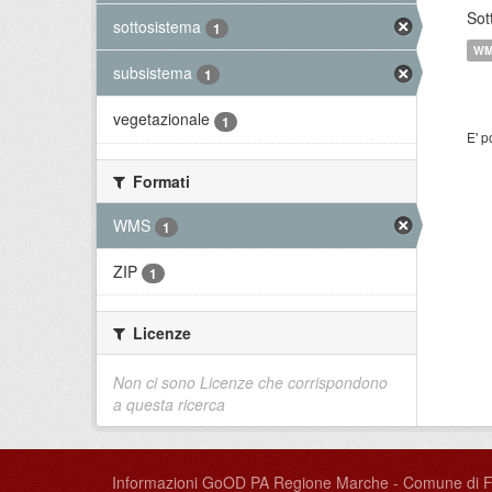
Sot
sottosistema
1
W
subsistema
1
vegetazionale
1
E' p
Formati
WMS
1
ZIP
1
Licenze
Non ci sono Licenze che corrispondono
a questa ricerca
Informazioni GoOD PA Regione Marche - Comune di 