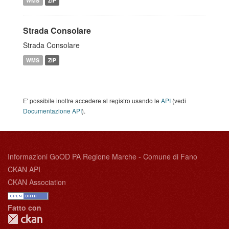
WMS
ZIP
Strada Consolare
Strada Consolare
WMS
ZIP
E' possibile inoltre accedere al registro usando le
API
(vedi
Documentazione API
).
Informazioni GoOD PA Regione Marche - Comune di Fano
CKAN API
CKAN Association
Fatto con