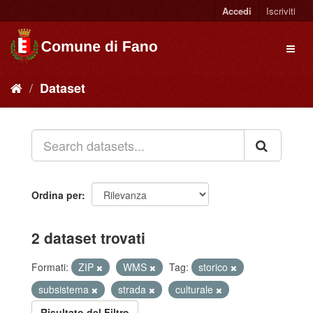
Accedi
Iscriviti
Dataset
Ordina per
2 dataset trovati
Formati:
ZIP
WMS
Tag:
storico
subsistema
strada
culturale
Risultato del Filtro