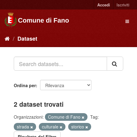
Accedi
Iscriviti
Dataset
Ordina per
2 dataset trovati
Organizzazioni:
Comune di Fano
Tag:
strada
culturale
storico
Risultato del Filtro