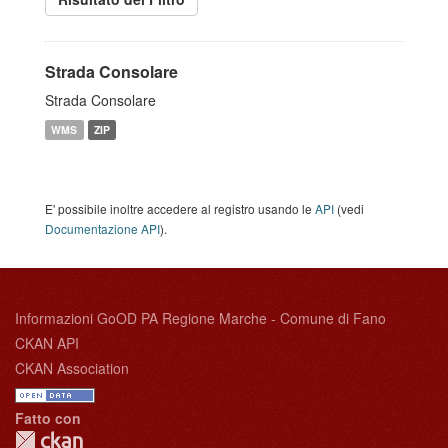
Strada Consolare
Strada Consolare
WMS
ZIP
E' possibile inoltre accedere al registro usando le
API
(vedi
Documentazione API
).
Informazioni GoOD PA Regione Marche - Comune di Fano
CKAN API
CKAN Association
Fatto con