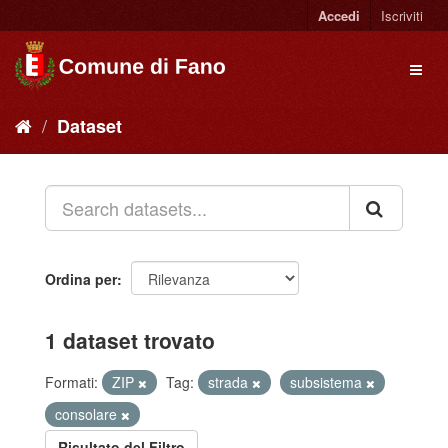
Accedi
Iscriviti
Dataset
Ordina per
1 dataset trovato
Formati:
ZIP
Tag:
strada
subsistema
consolare
Risultato del Filtro