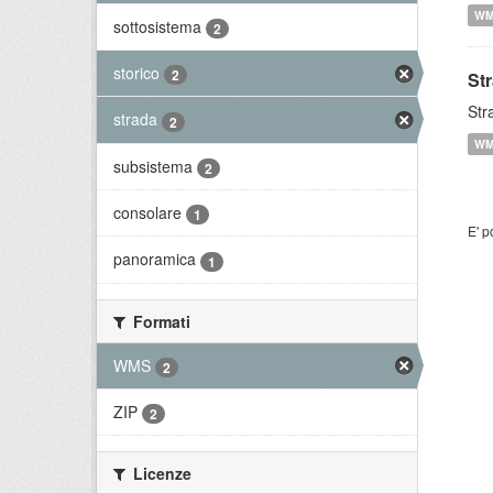
W
sottosistema
2
storico
2
St
Str
strada
2
W
subsistema
2
consolare
1
E' p
panoramica
1
Formati
WMS
2
ZIP
2
Licenze