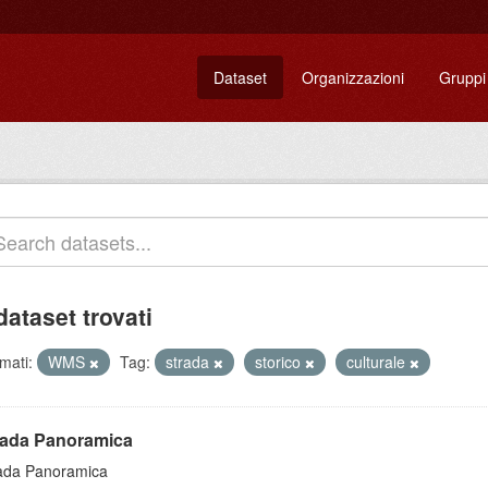
Dataset
Organizzazioni
Gruppi
dataset trovati
mati:
WMS
Tag:
strada
storico
culturale
rada Panoramica
ada Panoramica