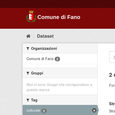
Dataset
Organizzazioni
Comune di Fano
2
Gruppi
2 
Non ci sono Gruppi che corrispondono a
For
questa ricerca
Tag
St
culturale
Str
2