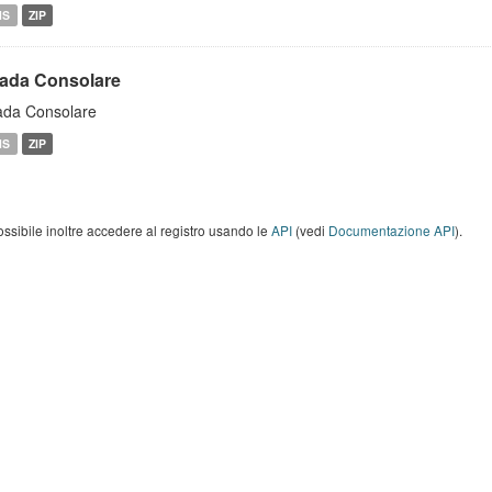
MS
ZIP
rada Consolare
ada Consolare
MS
ZIP
ossibile inoltre accedere al registro usando le
API
(vedi
Documentazione API
).