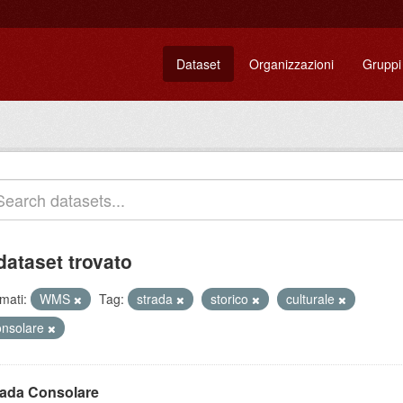
Dataset
Organizzazioni
Gruppi
dataset trovato
mati:
WMS
Tag:
strada
storico
culturale
onsolare
rada Consolare