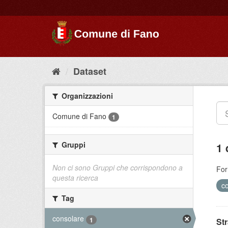
Dataset
Organizzazioni
Comune di Fano
1
Gruppi
1 
Non ci sono Gruppi che corrispondono a
For
questa ricerca
c
Tag
consolare
1
St