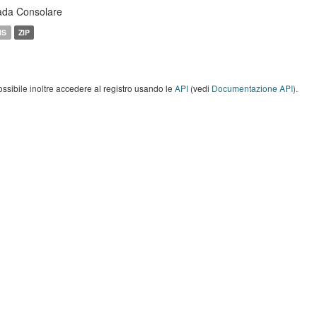
ada Consolare
MS
ZIP
ossibile inoltre accedere al registro usando le
API
(vedi
Documentazione API
).