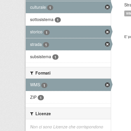
Str
culturale
1
W
sottosistema
1
storico
1
E' p
strada
1
subsistema
1
Formati
WMS
1
ZIP
1
Licenze
Non ci sono Licenze che corrispondono