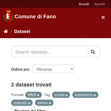
Accedi
Iscriviti
Dataset
Ordina per
2 dataset trovati
Formati:
WMS
Tag:
strada
subsistema
culturale
storico
Risultato del Filtro