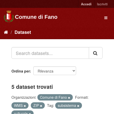
Accedi
Iscriviti
Dataset
Ordina per
5 dataset trovati
Organizzazioni:
Comune di Fano
Formati:
WMS
ZIP
Tag:
subsistema
culturale