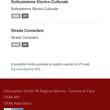
Sottosistema Storico-Culturale
Sottosistema Storico-Culturale
WMS
ZIP
Strada Consolare
Strada Consolare
WMS
ZIP
E' possibile inoltre accedere al registro usando le
API
(vedi
Documentazione API
).
Informazioni GoOD PA Regione Marche - Comune di Fano
CKAN API
CKAN Association