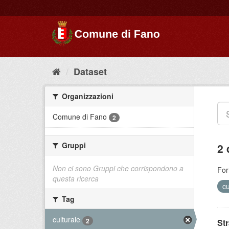
Dataset
Organizzazioni
Comune di Fano
2
Gruppi
2 
Non ci sono Gruppi che corrispondono a
For
questa ricerca
cu
Tag
culturale
2
St