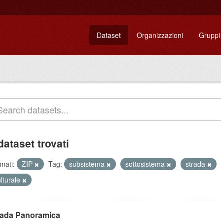
Dataset
Organizzazioni
Gruppi
dataset trovati
mati:
ZIP
Tag:
subsistema
sottosistema
strada
lturale
rada Panoramica