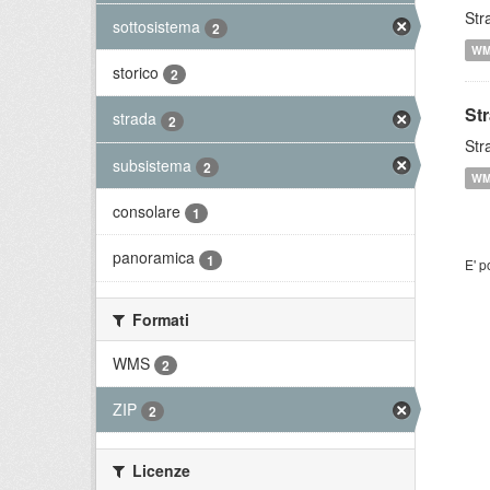
Str
sottosistema
2
W
storico
2
St
strada
2
Str
subsistema
2
W
consolare
1
panoramica
1
E' p
Formati
WMS
2
ZIP
2
Licenze