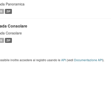
ada Panoramica
MS
ZIP
rada Consolare
ada Consolare
MS
ZIP
ossibile inoltre accedere al registro usando le
API
(vedi
Documentazione API
).