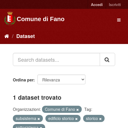
Accedi
Iscriviti
Dataset
Ordina per
1 dataset trovato
Organizzazioni:
Comune di Fano
Tag:
subsistema
edificio storico
storico
sottosistema