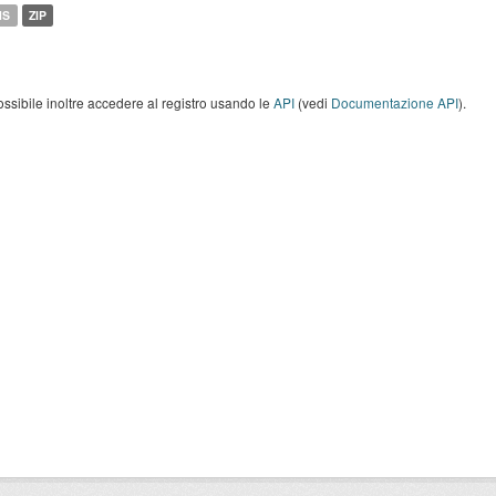
MS
ZIP
ossibile inoltre accedere al registro usando le
API
(vedi
Documentazione API
).