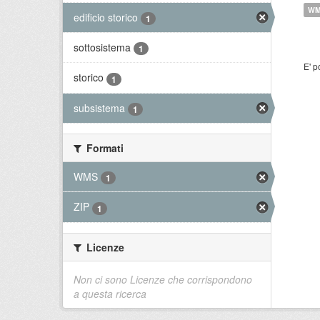
W
edificio storico
1
sottosistema
1
E' p
storico
1
subsistema
1
Formati
WMS
1
ZIP
1
Licenze
Non ci sono Licenze che corrispondono
a questa ricerca