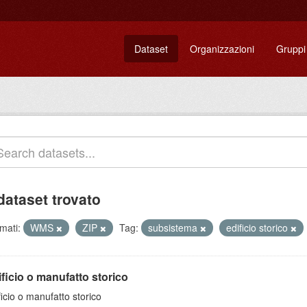
Dataset
Organizzazioni
Gruppi
dataset trovato
mati:
WMS
ZIP
Tag:
subsistema
edificio storico
ficio o manufatto storico
ficio o manufatto storico