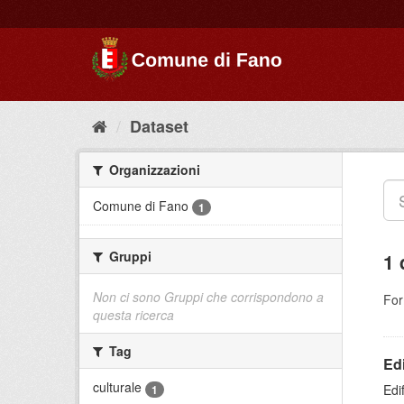
Dataset
Organizzazioni
Comune di Fano
1
Gruppi
1 
Non ci sono Gruppi che corrispondono a
For
questa ricerca
Tag
Edi
culturale
Edi
1