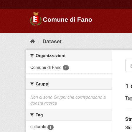
Dataset
Organizzazioni
Comune di Fano
1
Gruppi
1 
Non ci sono Gruppi che corrispondono a
Tag
questa ricerca
Tag
St
culturale
Str
1