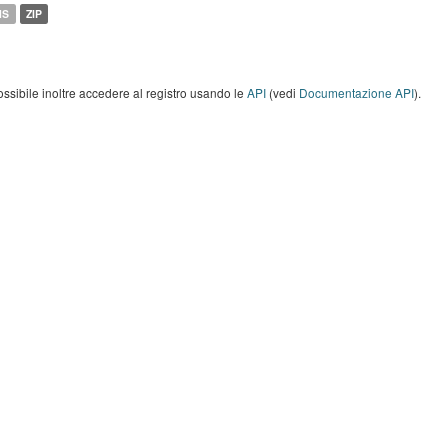
MS
ZIP
ossibile inoltre accedere al registro usando le
API
(vedi
Documentazione API
).