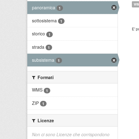
W
panoramica
1
sottosistema
1
E' p
storico
1
strada
1
subsistema
1
Formati
WMS
1
ZIP
1
Licenze
Non ci sono Licenze che corrispondono