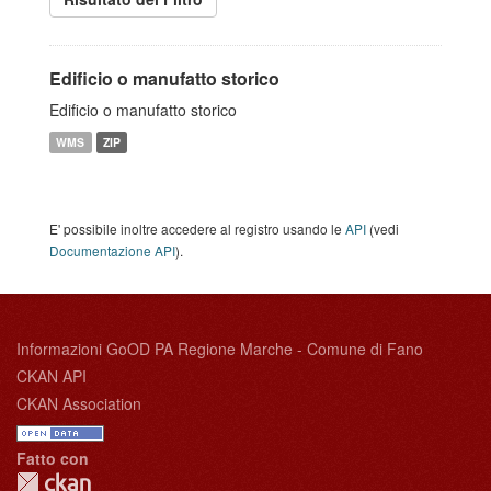
Edificio o manufatto storico
Edificio o manufatto storico
WMS
ZIP
E' possibile inoltre accedere al registro usando le
API
(vedi
Documentazione API
).
Informazioni GoOD PA Regione Marche - Comune di Fano
CKAN API
CKAN Association
Fatto con