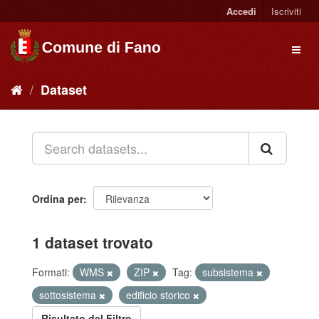
Accedi
Iscriviti
Dataset
Ordina per
1 dataset trovato
Formati:
WMS
ZIP
Tag:
subsistema
sottosistema
edificio storico
Risultato del Filtro