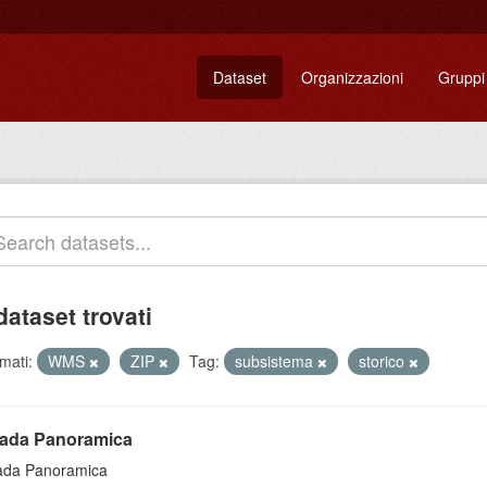
Dataset
Organizzazioni
Gruppi
dataset trovati
mati:
WMS
ZIP
Tag:
subsistema
storico
rada Panoramica
ada Panoramica