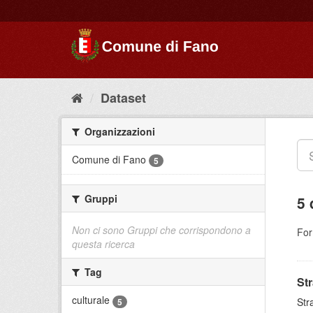
Dataset
Organizzazioni
Comune di Fano
5
Gruppi
5 
Non ci sono Gruppi che corrispondono a
For
questa ricerca
Tag
St
culturale
Str
5