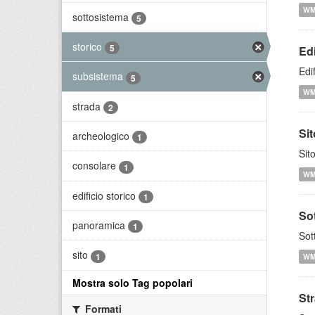
W
sottosistema
5
storico
5
Edi
Edi
subsistema
5
W
strada
2
Si
archeologico
1
Sit
consolare
1
W
edificio storico
1
So
panoramica
1
Sot
sito
1
W
Mostra solo Tag popolari
St
Formati