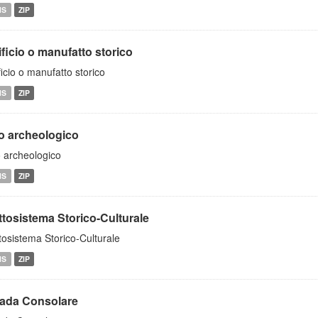
MS
ZIP
ficio o manufatto storico
ficio o manufatto storico
MS
ZIP
to archeologico
o archeologico
MS
ZIP
ttosistema Storico-Culturale
tosistema Storico-Culturale
MS
ZIP
rada Consolare