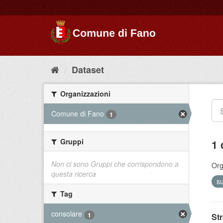
Dataset
Organizzazioni
Comune di Fano
1
Gruppi
1 
Non ci sono Gruppi che corrispondono a
Org
questa ricerca
s
Tag
consolare
1
St