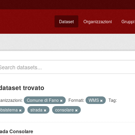
Dataset
Organizzazioni
Gruppi
dataset trovato
anizzazioni:
Comune di Fano
Formati:
WMS
Tag:
ubsistema
strada
consolare
rada Consolare