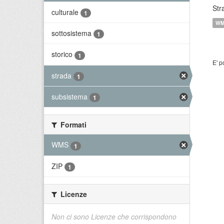
Str
culturale
1
W
sottosistema
1
storico
1
E' p
strada
1
subsistema
1
Formati
WMS
1
ZIP
1
Licenze
Non ci sono Licenze che corrispondono