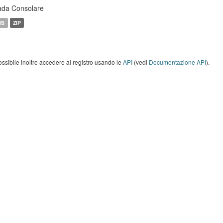
ada Consolare
MS
ZIP
ossibile inoltre accedere al registro usando le
API
(vedi
Documentazione API
).