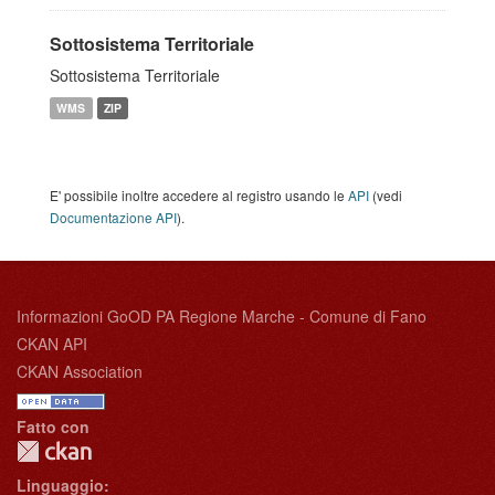
Sottosistema Territoriale
Sottosistema Territoriale
WMS
ZIP
E' possibile inoltre accedere al registro usando le
API
(vedi
Documentazione API
).
Informazioni GoOD PA Regione Marche - Comune di Fano
CKAN API
CKAN Association
Fatto con
Linguaggio