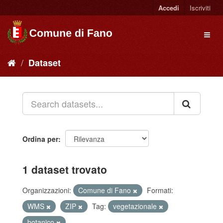
Accedi
Iscriviti
Dataset
Ordina per
1 dataset trovato
Organizzazioni:
Comune di Fano
Formati:
WMS
ZIP
Tag:
vegetazionale
botanico