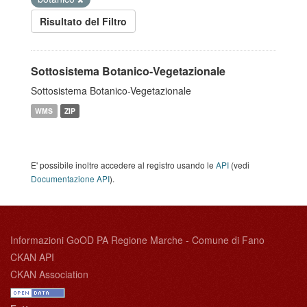
Risultato del Filtro
Sottosistema Botanico-Vegetazionale
Sottosistema Botanico-Vegetazionale
WMS
ZIP
E' possibile inoltre accedere al registro usando le
API
(vedi
Documentazione API
).
Informazioni GoOD PA Regione Marche - Comune di Fano
CKAN API
CKAN Association