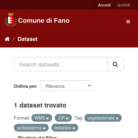
Accedi
Iscriviti
Dataset
Ordina per
1 dataset trovato
Formati:
WMS
ZIP
Tag:
vegetazionale
sottosistema
botanico
Risultato del Filtro