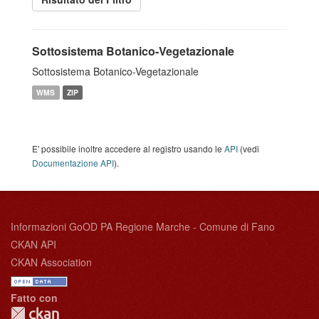
Sottosistema Botanico-Vegetazionale
Sottosistema Botanico-Vegetazionale
WMS
ZIP
E' possibile inoltre accedere al registro usando le
API
(vedi
Documentazione API
).
Informazioni GoOD PA Regione Marche - Comune di Fano
CKAN API
CKAN Association
Fatto con