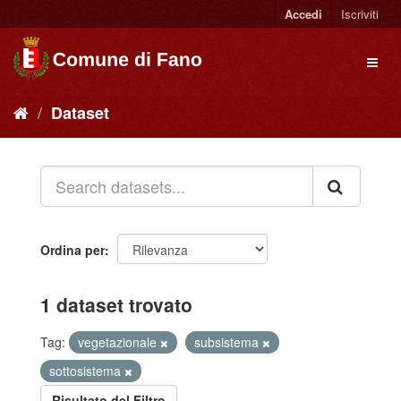
Accedi
Iscriviti
Dataset
Ordina per
1 dataset trovato
Tag:
vegetazionale
subsistema
sottosistema
Risultato del Filtro