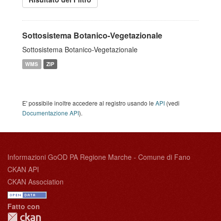
Sottosistema Botanico-Vegetazionale
Sottosistema Botanico-Vegetazionale
WMS
ZIP
E' possibile inoltre accedere al registro usando le
API
(vedi
Documentazione API
).
Informazioni GoOD PA Regione Marche - Comune di Fano
CKAN API
CKAN Association
Fatto con