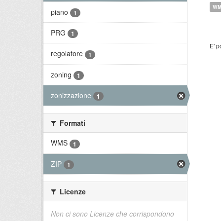
W
piano
1
PRG
1
E' p
regolatore
1
zoning
1
zonizzazione
1
Formati
WMS
1
ZIP
1
Licenze
Non ci sono Licenze che corrispondono