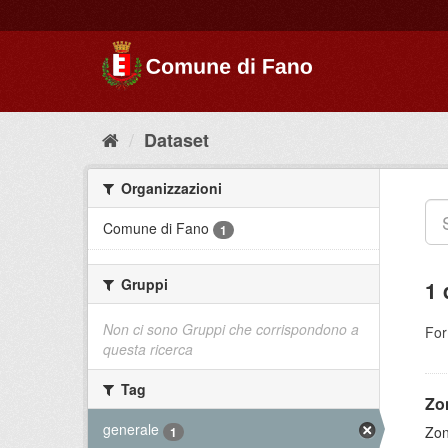
Dataset
Organizzazioni
Comune di Fano
1
Gruppi
1 
Non ci sono Gruppi che corrispondono a
For
questa ricerca
Tag
Zo
generale
Zon
1