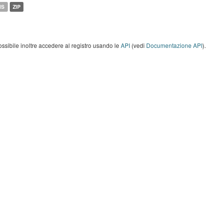
MS
ZIP
ossibile inoltre accedere al registro usando le
API
(vedi
Documentazione API
).