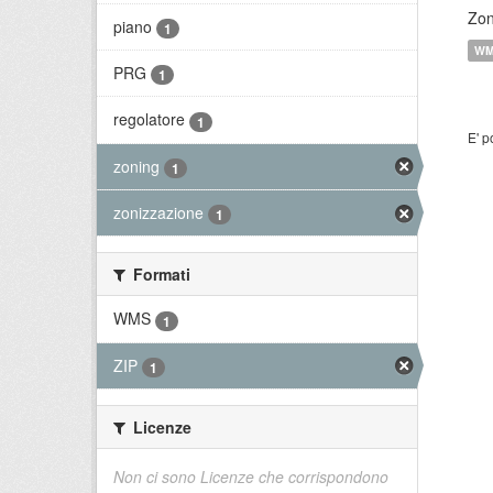
Zon
piano
1
W
PRG
1
regolatore
1
E' p
zoning
1
zonizzazione
1
Formati
WMS
1
ZIP
1
Licenze
Non ci sono Licenze che corrispondono