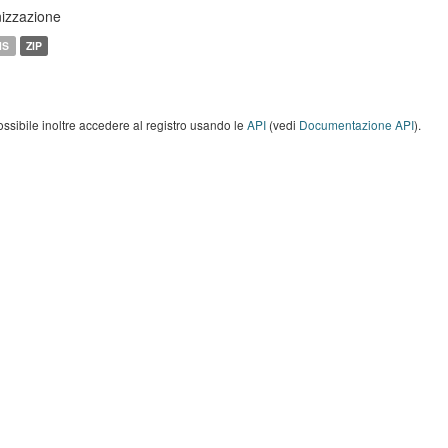
izzazione
MS
ZIP
ossibile inoltre accedere al registro usando le
API
(vedi
Documentazione API
).