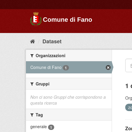
Dataset
Organizzazioni
Comune di Fano
1
Gruppi
1 
Non ci sono Gruppi che corrispondono a
Org
questa ricerca
z
Tag
generale
1
Zo