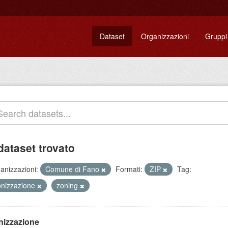
Dataset
Organizzazioni
Gruppi
dataset trovato
anizzazioni:
Comune di Fano
Formati:
ZIP
Tag:
onizzazione
zoning
nizzazione