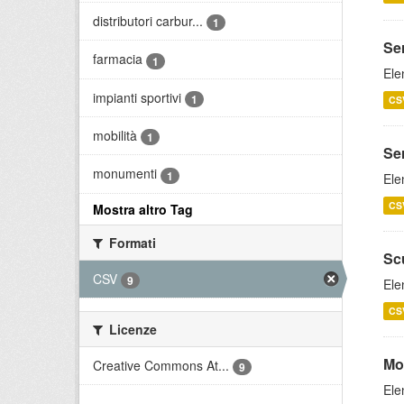
distributori carbur...
1
Ser
farmacia
1
Ele
impianti sportivi
1
CS
mobilità
1
Ser
monumenti
1
Ele
CS
Mostra altro Tag
Formati
Sc
CSV
9
Ele
CS
Licenze
Mob
Creative Commons At...
9
Ele