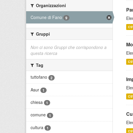
Organizzazioni
Pa
Comune di Fano
Ele
9
CS
Gruppi
Mo
Non ci sono Gruppi che corrispondono a
Ele
questa ricerca
CS
Tag
tuttofano
2
Imp
Ele
Asur
1
CS
chiesa
1
Cu
comune
1
Ele
cultura
1
CS