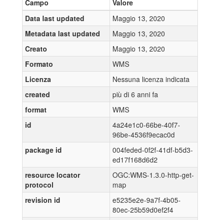
Campo
Valore
Data last updated
Maggio 13, 2020
Metadata last updated
Maggio 13, 2020
Creato
Maggio 13, 2020
Formato
WMS
Licenza
Nessuna licenza indicata
created
più di 6 anni fa
format
WMS
id
4a24e1c0-66be-40f7-
96be-4536f9ecac0d
package id
004feded-0f2f-41df-b5d3-
ed17f168d6d2
resource locator
OGC:WMS-1.3.0-http-get-
protocol
map
revision id
e5235e2e-9a7f-4b05-
80ec-25b59d0ef2f4