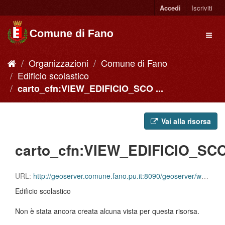
Accedi
Iscriviti
Organizzazioni
Comune di Fano
Edificio scolastico
carto_cfn:VIEW_EDIFICIO_SCO ...
Vai alla risorsa
carto_cfn:VIEW_EDIFICIO_S
URL:
http://geoserver.comune.fano.pu.it:8090/geoserver/wms?service=WMS&request=GetCapabilities
Edificio scolastico
Non è stata ancora creata alcuna vista per questa risorsa.