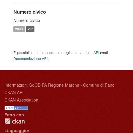
Numero civico
Numero civico
WMS
ZIP
E' possibile inoltre accedere al registro usando le
API
(vedi
Documentazione API
).
Informazioni GoOD PA Regione Marche - Comune di Fano
CKAN API
CKAN Association
Fatto con
Linguaggio