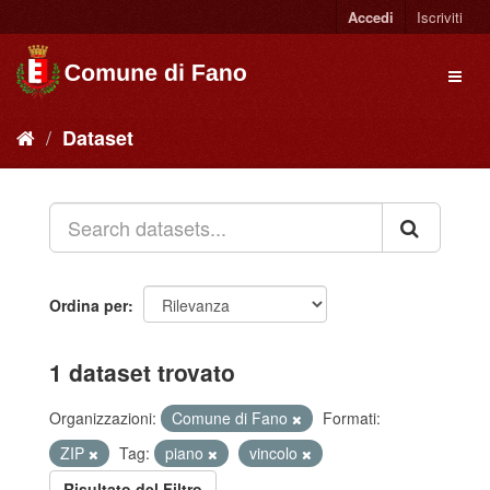
Accedi
Iscriviti
Dataset
Ordina per
1 dataset trovato
Organizzazioni:
Comune di Fano
Formati:
ZIP
Tag:
piano
vincolo
Risultato del Filtro