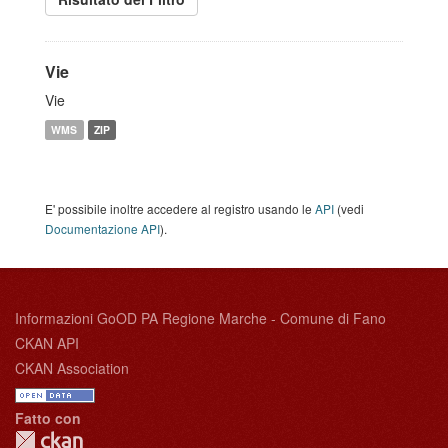
Vie
Vie
WMS
ZIP
E' possibile inoltre accedere al registro usando le
API
(vedi
Documentazione API
).
Informazioni GoOD PA Regione Marche - Comune di Fano
CKAN API
CKAN Association
Fatto con