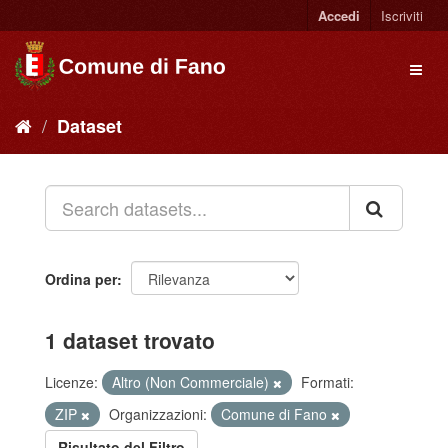
Accedi
Iscriviti
Dataset
Ordina per
1 dataset trovato
Licenze:
Altro (Non Commerciale)
Formati:
ZIP
Organizzazioni:
Comune di Fano
Risultato del Filtro