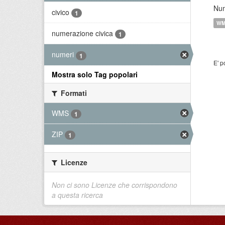
Num
civico
1
W
numerazione civica
1
numeri
1
E' p
Mostra solo Tag popolari
Formati
WMS
1
ZIP
1
Licenze
Non ci sono Licenze che corrispondono
a questa ricerca