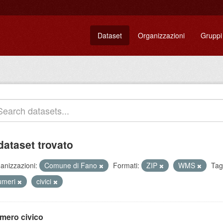
Dataset
Organizzazioni
Gruppi
dataset trovato
anizzazioni:
Comune di Fano
Formati:
ZIP
WMS
Tag
umeri
civici
mero civico