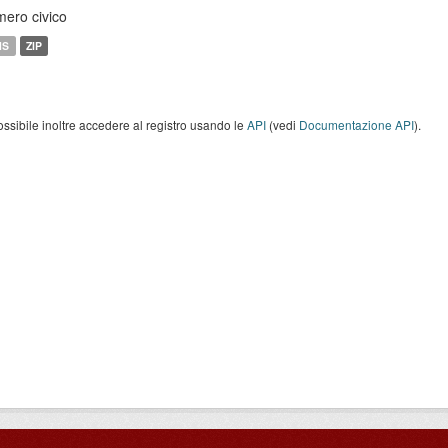
ero civico
MS
ZIP
ossibile inoltre accedere al registro usando le
API
(vedi
Documentazione API
).