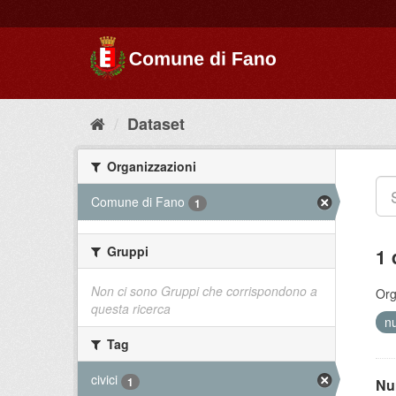
Dataset
Organizzazioni
Comune di Fano
1
Gruppi
1 
Non ci sono Gruppi che corrispondono a
Org
questa ricerca
n
Tag
civici
1
Nu