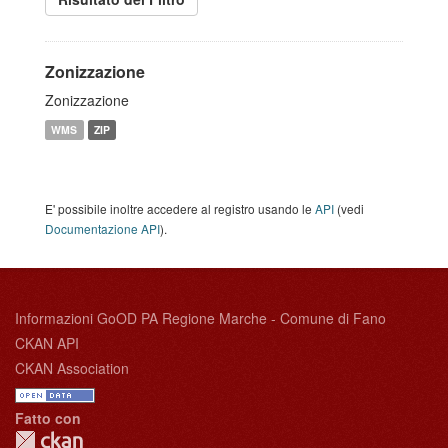
Zonizzazione
Zonizzazione
WMS
ZIP
E' possibile inoltre accedere al registro usando le
API
(vedi
Documentazione API
).
Informazioni GoOD PA Regione Marche - Comune di Fano
CKAN API
CKAN Association
Fatto con