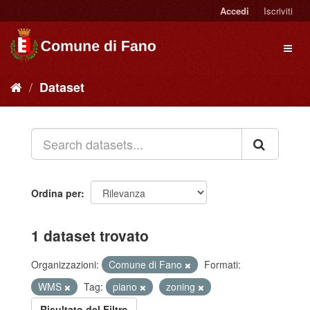
Accedi
Iscriviti
Dataset
Ordina per
1 dataset trovato
Organizzazioni:
Comune di Fano
Formati:
WMS
Tag:
piano
zoning
Risultato del Filtro