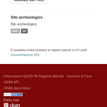
Sito archeologico
Sito archeologico
WMS
ZIP
E' possibile inoltre accedere al registro usando le
API
(vedi
Documentazione API
).
Informazioni GoOD PA Regione Marche - Comune di Fano
CKAN API
CKAN Association
Fatto con