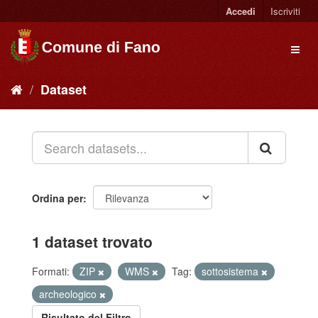
Accedi
Iscriviti
Dataset
Ordina per
1 dataset trovato
Formati:
ZIP
WMS
Tag:
sottosistema
archeologico
Risultato del Filtro