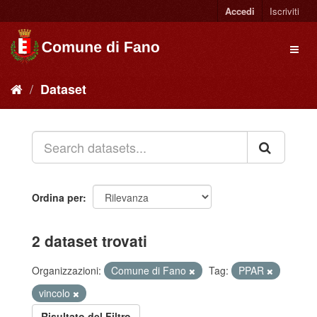
Accedi
Iscriviti
Dataset
Ordina per
2 dataset trovati
Organizzazioni:
Comune di Fano
Tag:
PPAR
vincolo
Risultato del Filtro