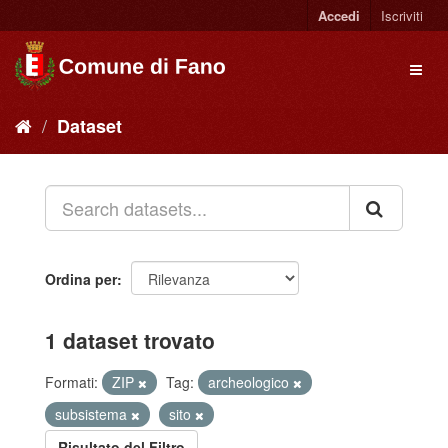
Accedi
Iscriviti
Dataset
Ordina per
1 dataset trovato
Formati:
ZIP
Tag:
archeologico
subsistema
sito
Risultato del Filtro