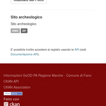
Sito archeologico
Sito archeologico
WMS
ZIP
E' possibile inoltre accedere al registro usando le
API
(vedi
Documentazione API
).
Informazioni GoOD PA Regione Marche - Comune di Fano
CKAN API
CKAN Association
Fatto con