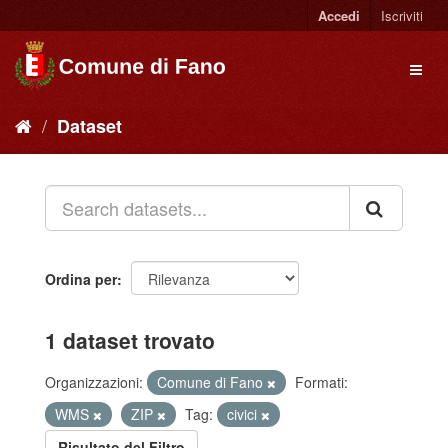
Accedi
Iscriviti
Dataset
Ordina per
1 dataset trovato
Organizzazioni:
Comune di Fano
Formati:
WMS
ZIP
Tag:
civici
Risultato del Filtro