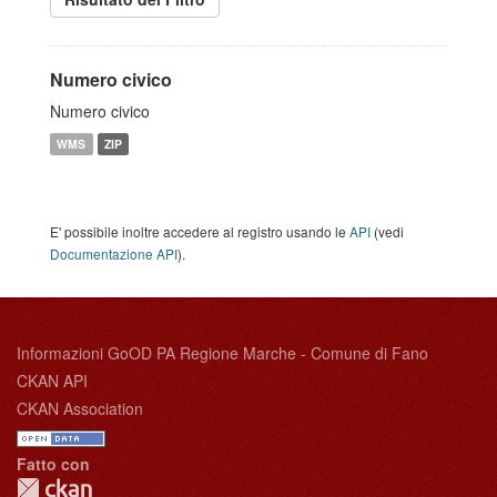
Numero civico
Numero civico
WMS
ZIP
E' possibile inoltre accedere al registro usando le
API
(vedi
Documentazione API
).
Informazioni GoOD PA Regione Marche - Comune di Fano
CKAN API
CKAN Association
Fatto con