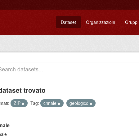
Dataset
Organizzazioni
Gruppi
dataset trovato
mati:
ZIP
Tag:
crinale
geologico
inale
nale