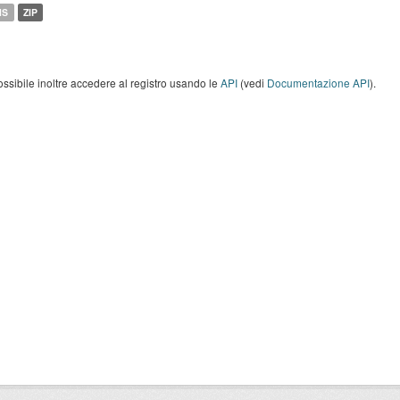
MS
ZIP
ossibile inoltre accedere al registro usando le
API
(vedi
Documentazione API
).