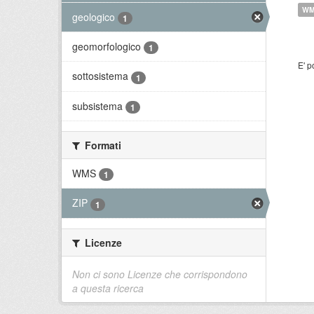
W
geologico
1
geomorfologico
1
E' p
sottosistema
1
subsistema
1
Formati
WMS
1
ZIP
1
Licenze
Non ci sono Licenze che corrispondono
a questa ricerca