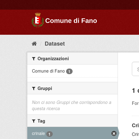
Dataset
Organizzazioni
Comune di Fano
1
Gruppi
1 
Non ci sono Gruppi che corrispondono a
For
questa ricerca
Tag
Cr
crinale
Cri
1