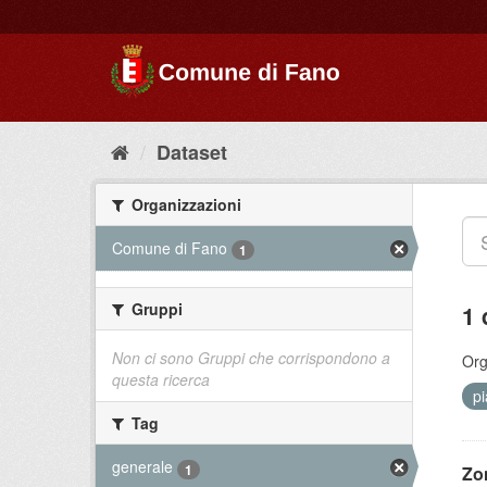
Dataset
Organizzazioni
Comune di Fano
1
Gruppi
1 
Non ci sono Gruppi che corrispondono a
Org
questa ricerca
p
Tag
generale
1
Zo