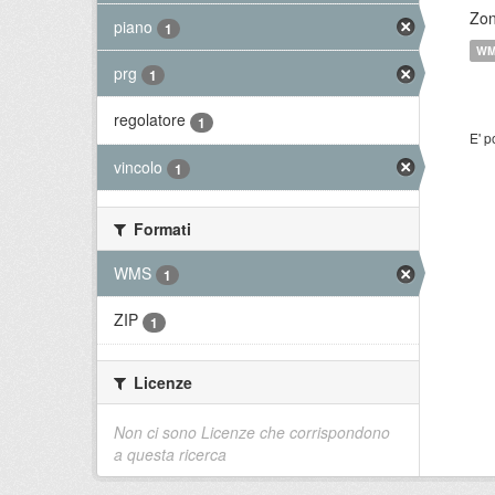
Zon
piano
1
W
prg
1
regolatore
1
E' p
vincolo
1
Formati
WMS
1
ZIP
1
Licenze
Non ci sono Licenze che corrispondono
a questa ricerca