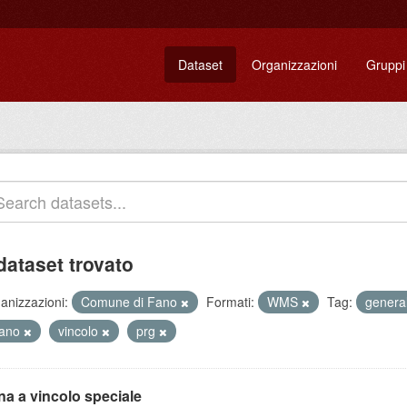
Dataset
Organizzazioni
Gruppi
dataset trovato
anizzazioni:
Comune di Fano
Formati:
WMS
Tag:
genera
iano
vincolo
prg
na a vincolo speciale