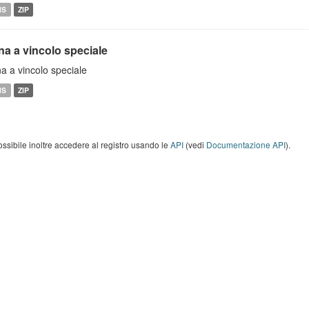
MS
ZIP
na a vincolo speciale
a a vincolo speciale
MS
ZIP
ossibile inoltre accedere al registro usando le
API
(vedi
Documentazione API
).