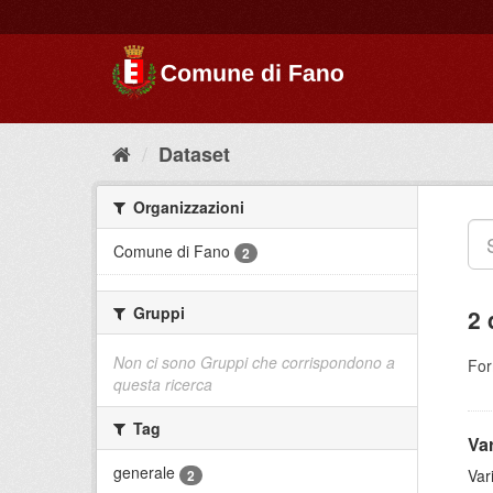
Dataset
Organizzazioni
Comune di Fano
2
Gruppi
2 
Non ci sono Gruppi che corrispondono a
For
questa ricerca
Tag
Var
generale
Var
2