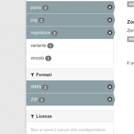
W
piano
2
prg
2
Zo
Zon
regolatore
2
W
variante
1
vincolo
1
E' p
Formati
WMS
2
ZIP
2
Licenze
Non ci sono Licenze che corrispondono