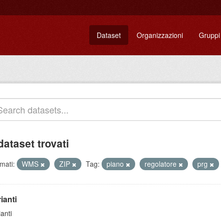
Dataset
Organizzazioni
Gruppi
dataset trovati
mati:
WMS
ZIP
Tag:
piano
regolatore
prg
ianti
ianti