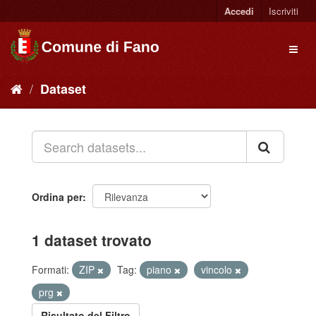
Accedi
Iscriviti
Dataset
Ordina per
1 dataset trovato
Formati:
ZIP
Tag:
piano
vincolo
prg
Risultato del Filtro