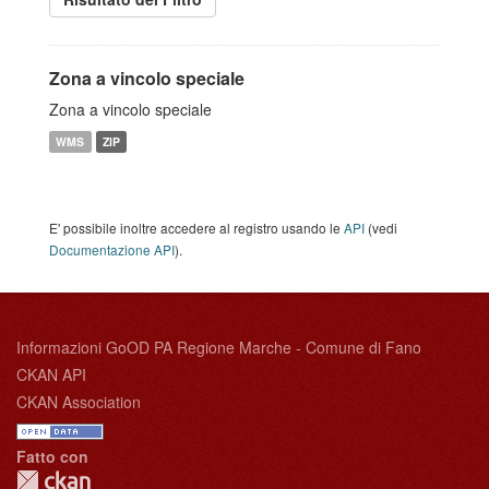
Zona a vincolo speciale
Zona a vincolo speciale
WMS
ZIP
E' possibile inoltre accedere al registro usando le
API
(vedi
Documentazione API
).
Informazioni GoOD PA Regione Marche - Comune di Fano
CKAN API
CKAN Association
Fatto con