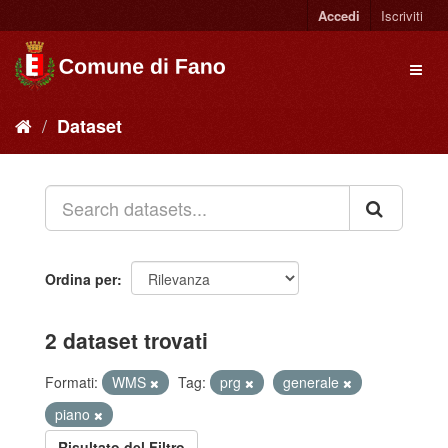
Accedi
Iscriviti
Dataset
Ordina per
2 dataset trovati
Formati:
WMS
Tag:
prg
generale
piano
Risultato del Filtro