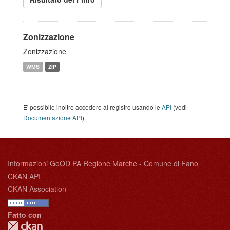
Zonizzazione
Zonizzazione
WMS
ZIP
E' possibile inoltre accedere al registro usando le
API
(vedi
Documentazione API
).
Informazioni GoOD PA Regione Marche - Comune di Fano
CKAN API
CKAN Association
Fatto con