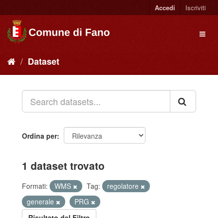
Accedi
Iscriviti
Dataset
Ordina per
1 dataset trovato
Formati:
WMS
Tag:
regolatore
generale
PRG
Risultato del Filtro