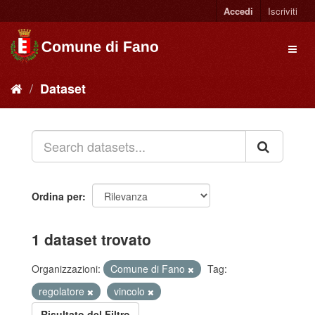
Accedi
Iscriviti
Dataset
Ordina per
1 dataset trovato
Organizzazioni:
Comune di Fano
Tag:
regolatore
vincolo
Risultato del Filtro