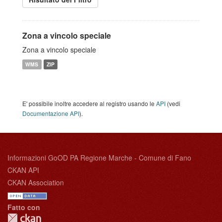
Zona a vincolo speciale
Zona a vincolo speciale
WMS
ZIP
E' possibile inoltre accedere al registro usando le
API
(vedi
Documentazione API
).
Informazioni GoOD PA Regione Marche - Comune di Fano
CKAN API
CKAN Association
Fatto con