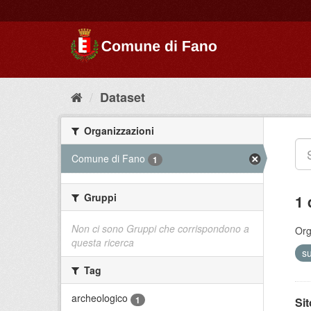
Dataset
Organizzazioni
Comune di Fano
1
Gruppi
1 
Non ci sono Gruppi che corrispondono a
Org
questa ricerca
s
Tag
archeologico
1
Si