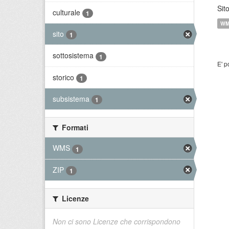
Sit
culturale
1
W
sito
1
sottosistema
1
E' p
storico
1
subsistema
1
Formati
WMS
1
ZIP
1
Licenze
Non ci sono Licenze che corrispondono