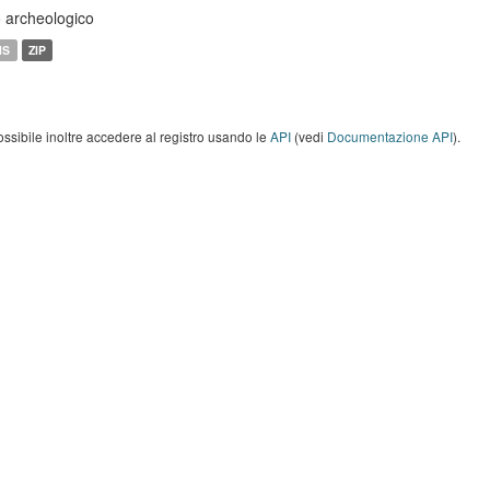
o archeologico
MS
ZIP
ossibile inoltre accedere al registro usando le
API
(vedi
Documentazione API
).