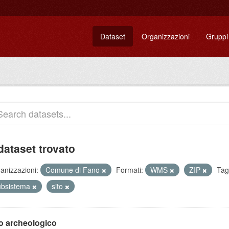
Dataset
Organizzazioni
Gruppi
dataset trovato
anizzazioni:
Comune di Fano
Formati:
WMS
ZIP
Tag
ubsistema
sito
to archeologico