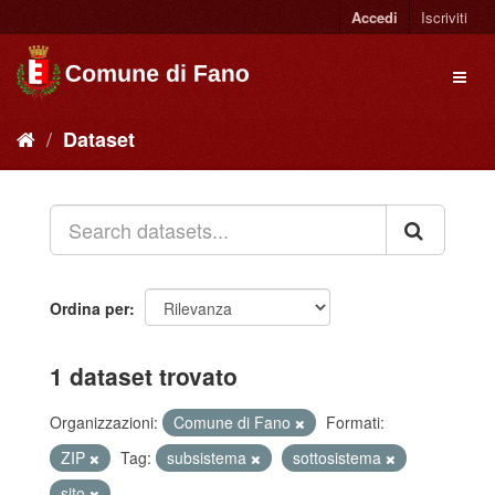
Accedi
Iscriviti
Dataset
Ordina per
1 dataset trovato
Organizzazioni:
Comune di Fano
Formati:
ZIP
Tag:
subsistema
sottosistema
sito