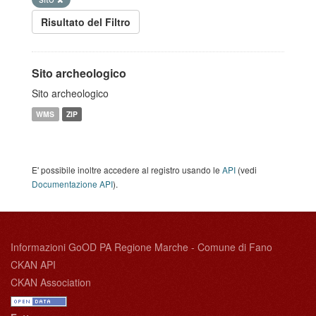
Risultato del Filtro
Sito archeologico
Sito archeologico
WMS
ZIP
E' possibile inoltre accedere al registro usando le
API
(vedi
Documentazione API
).
Informazioni GoOD PA Regione Marche - Comune di Fano
CKAN API
CKAN Association