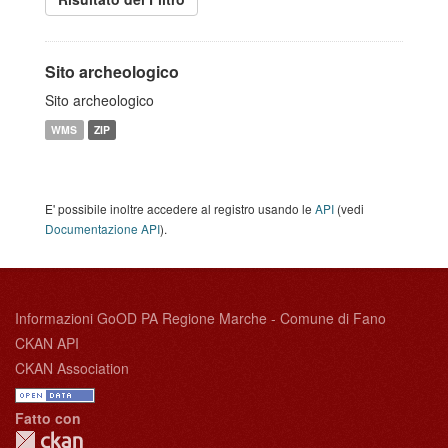
Sito archeologico
Sito archeologico
WMS
ZIP
E' possibile inoltre accedere al registro usando le
API
(vedi
Documentazione API
).
Informazioni GoOD PA Regione Marche - Comune di Fano
CKAN API
CKAN Association
Fatto con