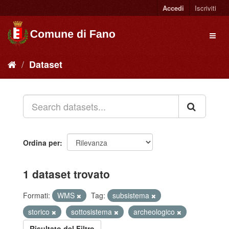
Accedi
Iscriviti
Dataset
Ordina per
1 dataset trovato
Formati:
WMS
Tag:
subsistema
storico
sottosistema
archeologico
Risultato del Filtro