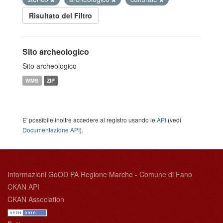
Risultato del Filtro
Sito archeologico
Sito archeologico
WMS
ZIP
E' possibile inoltre accedere al registro usando le
API
(vedi
Documentazione API
).
Informazioni GoOD PA Regione Marche - Comune di Fano
CKAN API
CKAN Association