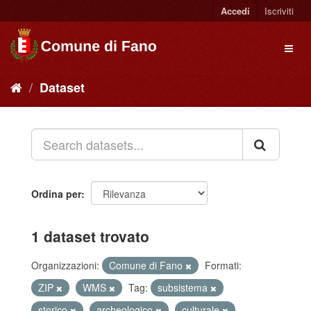
Accedi
Iscriviti
Dataset
Ordina per
1 dataset trovato
Organizzazioni:
Comune di Fano
Formati:
ZIP
WMS
Tag:
subsistema
storico
archeologico
culturale