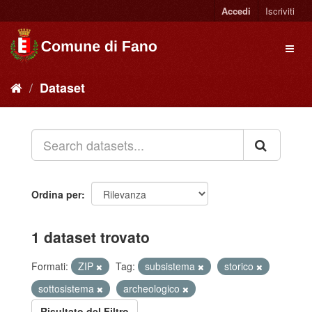
Accedi
Iscriviti
Dataset
Ordina per
1 dataset trovato
Formati:
ZIP
Tag:
subsistema
storico
sottosistema
archeologico
Risultato del Filtro