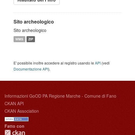
Sito archeologico
Sito archeologico
WMS
ZIP
E' possibile inoltre accedere al registro usando le
API
(vedi
Documentazione API
).
Informazioni GoOD PA Regione Marche - Comune di Fano
CKAN API
CKAN Association
Fatto con