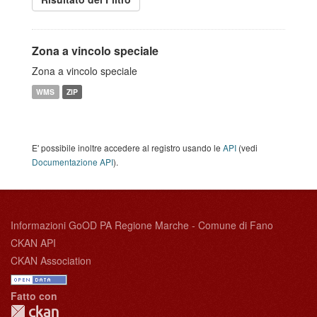
Zona a vincolo speciale
Zona a vincolo speciale
WMS
ZIP
E' possibile inoltre accedere al registro usando le
API
(vedi
Documentazione API
).
Informazioni GoOD PA Regione Marche - Comune di Fano
CKAN API
CKAN Association
Fatto con