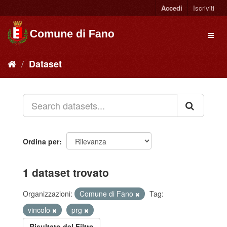
Accedi
Iscriviti
Dataset
Ordina per
1 dataset trovato
Organizzazioni:
Comune di Fano
Tag:
vincolo
prg
Risultato del Filtro