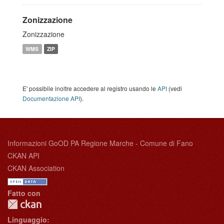
Zonizzazione
Zonizzazione
WMS
ZIP
E' possibile inoltre accedere al registro usando le
API
(vedi
Documentazione API
).
Informazioni GoOD PA Regione Marche - Comune di Fano
CKAN API
CKAN Association
Fatto con
Linguaggio