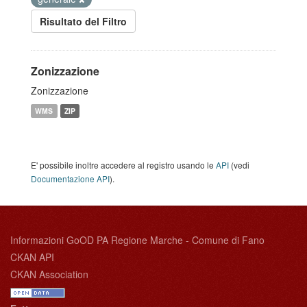
Risultato del Filtro
Zonizzazione
Zonizzazione
WMS
ZIP
E' possibile inoltre accedere al registro usando le
API
(vedi
Documentazione API
).
Informazioni GoOD PA Regione Marche - Comune di Fano
CKAN API
CKAN Association