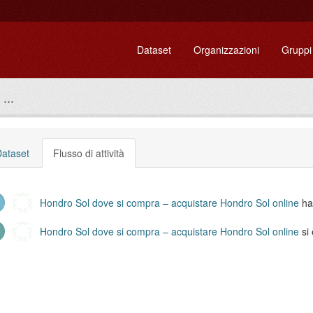
Dataset
Organizzazioni
Gruppi
...
ataset
Flusso di attività
Hondro Sol dove si compra – acquistare Hondro Sol online
ha 
Hondro Sol dove si compra – acquistare Hondro Sol online
si 